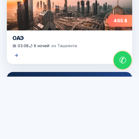
465 $
ОАЭ
📅 03.08
🌙 6 ночей
· из Ташкента
✆
466 $
Азербайджан
📅 26.07
🌙 7 ночей
· из Ташкента